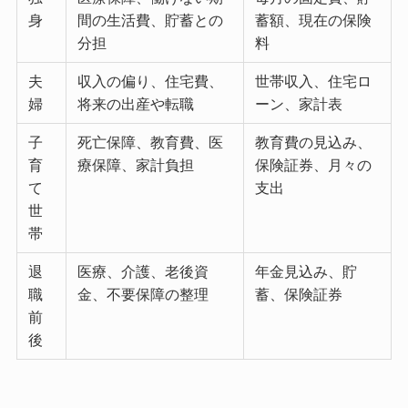
身
間の生活費、貯蓄との
蓄額、現在の保険
分担
料
夫
収入の偏り、住宅費、
世帯収入、住宅ロ
婦
将来の出産や転職
ーン、家計表
子
死亡保障、教育費、医
教育費の見込み、
育
療保障、家計負担
保険証券、月々の
て
支出
世
帯
退
医療、介護、老後資
年金見込み、貯
職
金、不要保障の整理
蓄、保険証券
前
後