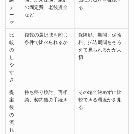
テ
の固定費、老後資金
る
ー
など
マ
比
複数の選択肢を同じ
保障額、期間、保険
較
条件で比べられるか
料、払込期間をそろ
の
えて見られるかが大
し
切
や
す
さ
提
持ち帰り検討、再相
その場で決めずに比
案
談、契約後の手続き
較できる環境かを見
後
る
の
流
れ